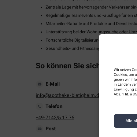
Zentrale Lage mit hervorragender Verkehrsanbi
Regelmäßige Teamevents und -ausflüge für ein s
Mitarbeiter-Rabatte auf Produkte und Dienstleis
Unterstützung bei der Wohnungssuche oder Umzug
Fortschrittliche Digitalisierungs- und Technologie
Gesundheits- und Fitnessangebote zur Stärkung
So können Sie sich bewerben
Wir setzen Coo
Cookies, um u
geben wir Inf
E-Mail
in Ländern ve
Einwilligung z
Abs. 1 lit. a
info@apotheke-bietigheim.de
Telefon
+49-7142/5 17 76
Alle a
Post