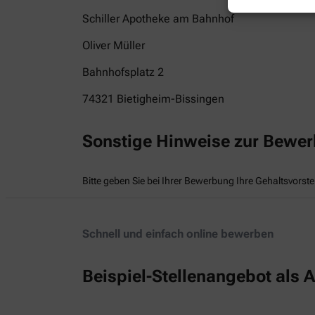
Schiller Apotheke am Bahnhof
Oliver Müller
Bahnhofsplatz 2
74321
Bietigheim-Bissingen
Sonstige Hinweise zur Bewe
Bitte geben Sie bei Ihrer Bewerbung Ihre Gehaltsvorste
Schnell und einfach online bewerben
Beispiel-Stellenangebot als A