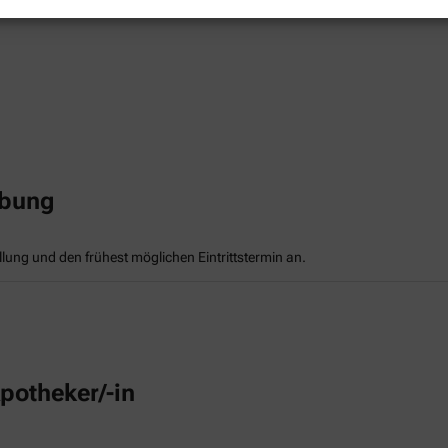
rbung
llung und den frühest möglichen Eintrittstermin an.
potheker/-in