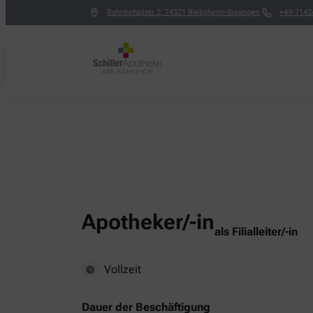
Bahnhofsplatz 2
,
74321
Bietigheim-Bissingen
+49-7142/
Apotheker/-in
als Filialleiter/-in
Vollzeit
Dauer der Beschäftigung