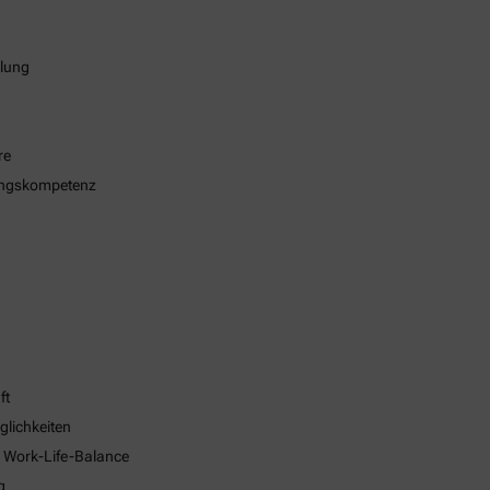
klung
re
ungskompetenz
ft
glichkeiten
e Work-Life-Balance
g