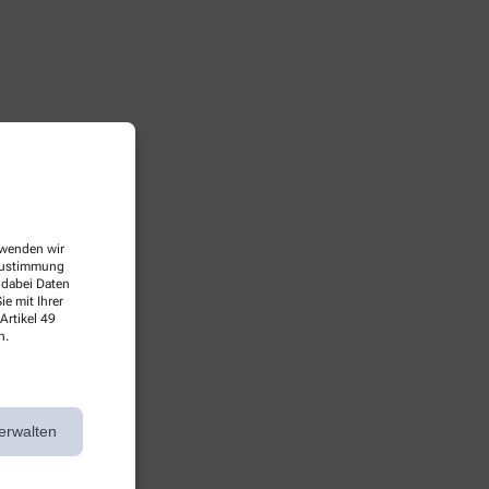
erwenden wir
 Zustimmung
 dabei Daten
e mit Ihrer
Artikel 49
n.
erwalten