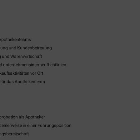
 Apothekenteams
eratung und Kundenbetreuung
 und Warenwirtschaft
nd unternehmensinterner Richtlinien
ufsaktivitäten vor Ort
 für das Apothekenteam
robation als Apotheker
dealerweise in einer Führungsposition
ngsbereitschaft