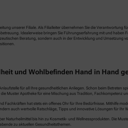
tung unserer Filiale. Als Filialleiter übernehmen Sie die Verantwortung f
enbetreuung. Idealerweise bringen Sie Führungserfahrung mit und haben 
azeutischen Beratung, sondern auch in der Entwicklung und Umsetzung vo
sitionen.
heit und Wohlbefinden Hand in Hand g
Anlaufstelle für all Ihre gesundheitlichen Anliegen. Schon beim Betreten s
steht die Muster Apotheke für eine Mischung aus Tradition, Fachkompetenz 
Fachkräften hat stets ein offenes Ohr für Ihre Bedürfnisse. Mithilfe mo
ndern auch wertvolle Ratschläge, Tipps und innovative Lösungen für Ihr 
ber Naturheilmittel bis hin zu Kosmetik- und Wellnessprodukten. Die Muste
abende zu aktuellen Gesundheitsthemen.