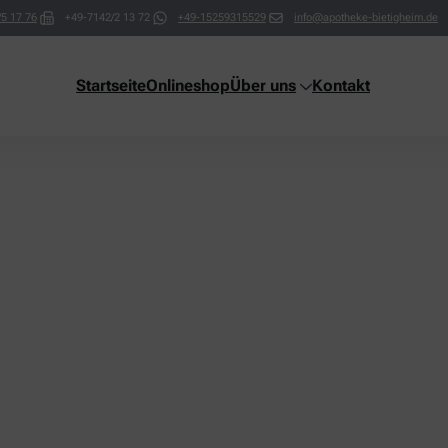
5 17 76
+49-7142/2 13 72
+49-15259315529
info@apotheke-bietigheim.de
Startseite
Onlineshop
Über uns
Kontakt