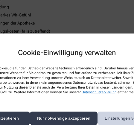
ndung
tarkes Wir-Gefühl
tungen der Apotheke
skosten (falls zutreffend)
strategie
 des körperlichen Wohlbefindens
Cookie-Einwilligung verwalten
kies, die für den Betrieb der Website technisch erforderlich sind. Darüber hinaus v
nsere Website für Sie optimal zu gestalten und fortlaufend zu verbessern. Mit Ihrer
ormationen zu Ihrer Verwendung unserer Website auch an Drittanbieter weiter. Soweit
rarbeitet werden, in denen kein angemessenes Datenschutzniveau besteht, stimmen Si
ur Nutzung dieser Dienste auch der Verarbeitung Ihrer Daten in diesen Ländern gem. 
 DSGVO zu. Weitere Informationen können Sie unserer
Datenschutzerklärung
entnehme
kzeptieren
Nur notwendige akzeptieren
Einstellungen v